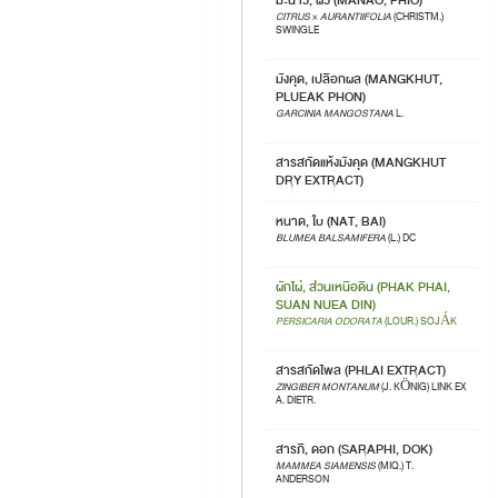
มะนาว, ผิว (MANAO, PHIO)
CITRUS
×
AURANTIIFOLIA
(CHRISTM.)
SWINGLE
มังคุด, เปลือกผล (MANGKHUT,
PLUEAK PHON)
GARCINIA MANGOSTANA
L.
สารสกัดแห้งมังคุด (MANGKHUT
DRY EXTRACT)
หนาด, ใบ (NAT, BAI)
BLUMEA BALSAMIFERA
(L.) DC
ผักไผ่, ส่วนเหนือดิน (PHAK PHAI,
SUAN NUEA DIN)
PERSICARIA ODORATA
(LOUR.) SOJÁK
สารสกัดไพล (PHLAI EXTRACT)
ZINGIBER MONTANUM
(J. KÖNIG) LINK EX
A. DIETR.
สารภี, ดอก (SARAPHI, DOK)
MAMMEA SIAMENSIS
(MIQ.) T.
ANDERSON