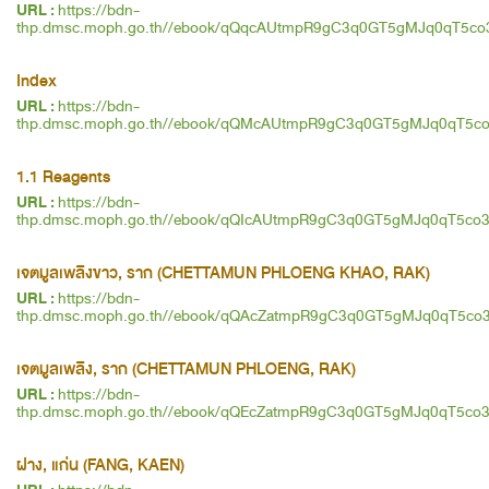
URL :
https://bdn-
ค้นหาโดยคำค้นเท่านั้น / Only keywords
thp.dmsc.moph.go.th//ebook/qQqcAUtmpR9gC3q0GT5gMJq0qT5co
Index
URL :
https://bdn-
thp.dmsc.moph.go.th//ebook/qQMcAUtmpR9gC3q0GT5gMJq0qT5c
1.1 Reagents
URL :
https://bdn-
thp.dmsc.moph.go.th//ebook/qQIcAUtmpR9gC3q0GT5gMJq0qT5co
เจตมูลเพลิงขาว, ราก (CHETTAMUN PHLOENG KHAO, RAK)
URL :
https://bdn-
thp.dmsc.moph.go.th//ebook/qQAcZatmpR9gC3q0GT5gMJq0qT5co
เจตมูลเพลิง, ราก (CHETTAMUN PHLOENG, RAK)
URL :
https://bdn-
thp.dmsc.moph.go.th//ebook/qQEcZatmpR9gC3q0GT5gMJq0qT5co
ฝาง, แก่น (FANG, KAEN)