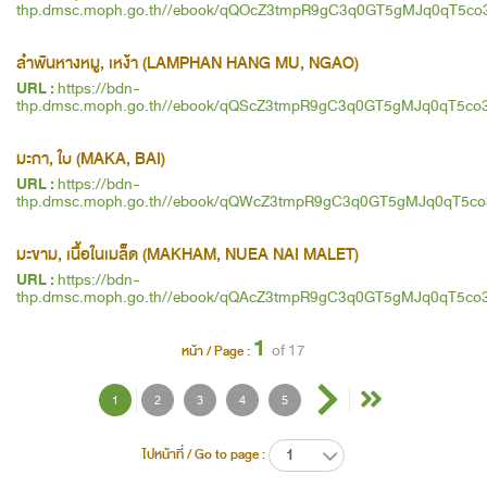
thp.dmsc.moph.go.th//ebook/qQOcZ3tmpR9gC3q0GT5gMJq0qT5co
ลำพันหางหมู, เหง้า (LAMPHAN HANG MU, NGAO)
URL :
https://bdn-
thp.dmsc.moph.go.th//ebook/qQScZ3tmpR9gC3q0GT5gMJq0qT5co
มะกา, ใบ (MAKA, BAI)
URL :
https://bdn-
thp.dmsc.moph.go.th//ebook/qQWcZ3tmpR9gC3q0GT5gMJq0qT5c
มะขาม, เนื้อในเมล็ด (MAKHAM, NUEA NAI MALET)
URL :
https://bdn-
thp.dmsc.moph.go.th//ebook/qQAcZ3tmpR9gC3q0GT5gMJq0qT5co
1
of 17
หน้า / Page :
1
2
3
4
5
1
ไปหน้าที่ / Go to page :