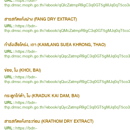
URL :
https://bdn-
thp.dmsc.moph.go.th//ebook/qQIcZatmpR9gC3q0GT5gMJq0qT5co3
สารสกัดแห้งฝาง (FANG DRY EXTRACT)
URL :
https://bdn-
thp.dmsc.moph.go.th//ebook/qQMcZatmpR9gC3q0GT5gMJq0qT5co
กำลังเสือโคร่ง, เถา (KAMLANG SUEA KHRONG, THAO)
URL :
https://bdn-
thp.dmsc.moph.go.th//ebook/qQqcZatmpR9gC3q0GT5gMJq0qT5co
ข่อย, ใบ (KHOI, BAI)
URL :
https://bdn-
thp.dmsc.moph.go.th//ebook/qQucZatmpR9gC3q0GT5gMJq0qT5co
กระดูกไก่ดำ, ใบ (KRADUK KAI DAM, BAI)
URL :
https://bdn-
thp.dmsc.moph.go.th//ebook/qQycZatmpR9gC3q0GT5gMJq0qT5co
สารสกัดแห้งกระท่อม (KRATHOM DRY EXTRACT)
URL :
https://bdn-